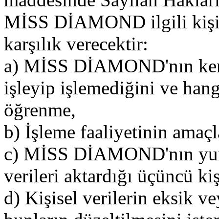
MİSS DİAMOND ilgili kişile
karşılık verecektir:
a) MİSS DİAMOND'nın kendil
işleyip işlemediğini ve hangi
öğrenme,
b) İşleme faaliyetinin amaçla
c) MİSS DİAMOND'nın yurt i
verileri aktardığı üçüncü ki
d) Kişisel verilerin eksik v