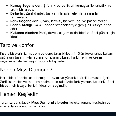
Kumaş Seçenekleri:
Şifon, krep ve likralı kumaşlar ile rahatlık ve
şıklık bir arada.
Detaylar:
Zarif dantel, taş ve fırfır işlemeler ile tasarımlar
tamamlanır.
Renk Seçenekleri:
Siyah, kırmızı, lacivert, bej ve pastel tonlar.
Beden Aralığı:
34-46 beden seçenekleriyle geniş bir kitleye hitap
eder.
Kullanım Alanları:
Parti, davet, akşam etkinlikleri ve özel günler için
idealdir.
Tarz ve Konfor
Kısa elbiselerimiz modern ve genç tarzı birleştirir. Gün boyu rahat kullanım
sağlayan tasarımıyla, stilinizi ön plana çıkarır. Farklı renk ve kesim
seçenekleriyle her yaş grubuna hitap eder.
Neden Miss Diamond?
Her elbise özenle tasarlanmış detaylar ve yüksek kaliteli kumaşlar içerir.
Zarif işlemeler ve modern kesimler ile stilinizde fark yaratır. Kendinizi özel
hissetmek isteyenler için ideal bir seçimdir.
Hemen Keşfedin
Tarzınızı yansıtacak
Miss Diamond elbiseler
koleksiyonunu keşfedin ve
özel anlarınızı unutulmaz kılın.