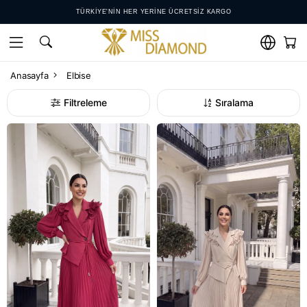
12 AY'A VARAN TAKSITLER
KOLAY IADE VE DEĞIŞIM KOŞULLARI
WHATSAPP DESTEK HATTI: +𝟵𝟬 𝟱𝟱𝟮 𝟴𝟱𝟬 𝟰𝟬𝟬𝟬
Anasayfa
Elbise
Filtreleme
Sıralama