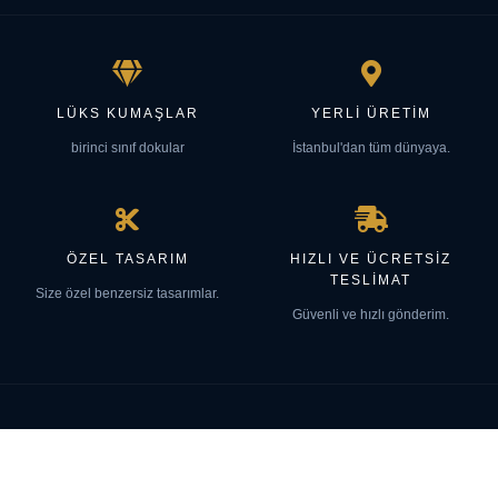
LÜKS KUMAŞLAR
YERLI ÜRETIM
birinci sınıf dokular
İstanbul'dan tüm dünyaya.
ÖZEL TASARIM
HIZLI VE ÜCRETSIZ
TESLIMAT
Size özel benzersiz tasarımlar.
Güvenli ve hızlı gönderim.