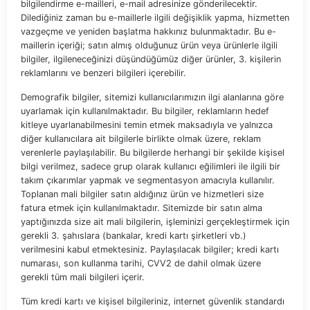
bilgilendirme e-mailleri, e-mail adresinize gönderilecektir.
Dilediğiniz zaman bu e-maillerle ilgili değişiklik yapma, hizmetten
vazgeçme ve yeniden başlatma hakkınız bulunmaktadır. Bu e-
maillerin içeriği; satın almış olduğunuz ürün veya ürünlerle ilgili
bilgiler, ilgileneceğinizi düşündüğümüz diğer ürünler, 3. kişilerin
reklamlarını ve benzeri bilgileri içerebilir.
Demografik bilgiler, sitemizi kullanıcılarımızın ilgi alanlarına göre
uyarlamak için kullanılmaktadır. Bu bilgiler, reklamların hedef
kitleye uyarlanabilmesini temin etmek maksadıyla ve yalnızca
diğer kullanıcılara ait bilgilerle birlikte olmak üzere, reklam
verenlerle paylaşılabilir. Bu bilgilerde herhangi bir şekilde kişisel
bilgi verilmez, sadece grup olarak kullanıcı eğilimleri ile ilgili bir
takım çıkarımlar yapmak ve segmentasyon amacıyla kullanılır.
Toplanan mali bilgiler satın aldığınız ürün ve hizmetleri size
fatura etmek için kullanılmaktadır. Sitemizde bir satın alma
yaptığınızda size ait mali bilgilerin, işleminizi gerçekleştirmek için
gerekli 3. şahıslara (bankalar, kredi kartı şirketleri vb.)
verilmesini kabul etmektesiniz. Paylaşılacak bilgiler; kredi kartı
numarası, son kullanma tarihi, CVV2 de dahil olmak üzere
gerekli tüm mali bilgileri içerir.
Tüm kredi kartı ve kişisel bilgileriniz, internet güvenlik standardı