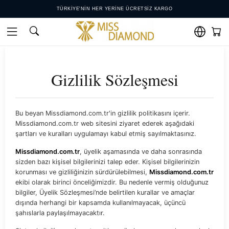
TÜRKIYE'NIN HER YERINE ÜCRETSIZ KARGO
12 AY'A VARAN TAKSITLER
KOLAY IADE VE DEĞIŞIM KOŞULLARI
WHATSAPP DESTEK HATTI: +𝟵𝟬 𝟱𝟱𝟮 𝟴𝟱𝟬 𝟰𝟬𝟬𝟬
Gizlilik Sözleşmesi
Bu beyan Missdiamond.com.tr'in gizlilik politikasını içerir.
Missdiamond.com.tr web sitesini ziyaret ederek aşağıdaki
şartları ve kuralları uygulamayı kabul etmiş sayılmaktasınız.
Missdiamond.com.tr
, üyelik aşamasında ve daha sonrasında
sizden bazı kişisel bilgilerinizi talep eder. Kişisel bilgilerinizin
korunması ve gizliliğinizin sürdürülebilmesi,
Missdiamond.com.tr
ekibi olarak birinci önceliğimizdir. Bu nedenle vermiş olduğunuz
bilgiler, Üyelik Sözleşmesi’nde belirtilen kurallar ve amaçlar
dışında herhangi bir kapsamda kullanılmayacak, üçüncü
şahıslarla paylaşılmayacaktır.