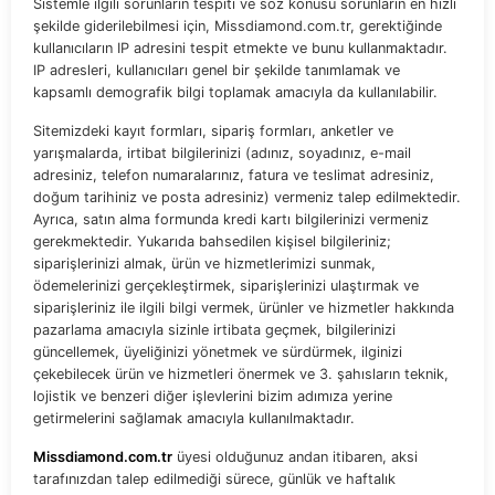
Sistemle ilgili sorunların tespiti ve söz konusu sorunların en hızlı
şekilde giderilebilmesi için, Missdiamond.com.tr, gerektiğinde
kullanıcıların IP adresini tespit etmekte ve bunu kullanmaktadır.
IP adresleri, kullanıcıları genel bir şekilde tanımlamak ve
kapsamlı demografik bilgi toplamak amacıyla da kullanılabilir.
Sitemizdeki kayıt formları, sipariş formları, anketler ve
yarışmalarda, irtibat bilgilerinizi (adınız, soyadınız, e-mail
adresiniz, telefon numaralarınız, fatura ve teslimat adresiniz,
doğum tarihiniz ve posta adresiniz) vermeniz talep edilmektedir.
Ayrıca, satın alma formunda kredi kartı bilgilerinizi vermeniz
gerekmektedir. Yukarıda bahsedilen kişisel bilgileriniz;
siparişlerinizi almak, ürün ve hizmetlerimizi sunmak,
ödemelerinizi gerçekleştirmek, siparişlerinizi ulaştırmak ve
siparişleriniz ile ilgili bilgi vermek, ürünler ve hizmetler hakkında
pazarlama amacıyla sizinle irtibata geçmek, bilgilerinizi
güncellemek, üyeliğinizi yönetmek ve sürdürmek, ilginizi
çekebilecek ürün ve hizmetleri önermek ve 3. şahısların teknik,
lojistik ve benzeri diğer işlevlerini bizim adımıza yerine
getirmelerini sağlamak amacıyla kullanılmaktadır.
Missdiamond.com.tr
üyesi olduğunuz andan itibaren, aksi
tarafınızdan talep edilmediği sürece, günlük ve haftalık