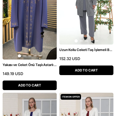
Uzun Kollu Ceketi Taş İşlemeli Büyük Beden Üçlü Pantolonlu Takım
152.32 USD
Yakası ve Ceket Önü Taşlı Astarlı Mavi Üçlü Pantolonlu Takım
ADD TO CART
149.19 USD
ADD TO CART
ITEM ON OFFER