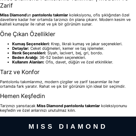
Zarif
Miss Diamond
’un
pantolonlu takımlar
koleksiyonu, ofis şıklığından özel
davetlere kadar her ortamda tarzınızı ön plana çıkarır. Modern kesim ve
kaliteli kumaşlar ile rahat ve şık bir görünüm sunar.
Öne Çıkan Özellikler
Kumaş Seçenekleri:
Krep, likralı kumaş ve jakar seçenekleri.
Detaylar:
Ceket düğmeleri, kemer ve taş işlemeler.
Renk Seçenekleri:
Siyah, lacivert, bej, gri, bordo.
Beden Aralığı:
36-52 beden seçenekleri.
Kullanım Alanları:
Ofis, davet, düğün ve özel etkinlikler.
Tarz ve Konfor
Pantolonlu takımlarımız, modern çizgiler ve zarif tasarımlar ile her
ortamda fark yaratır. Rahat ve şık bir görünüm için ideal bir seçimdir.
Hemen Keşfedin
Tarzınızı yansıtacak
Miss Diamond pantolonlu takımlar
koleksiyonunu
keşfedin ve özel anlarınızı unutulmaz kılın.
MISS DIAMOND