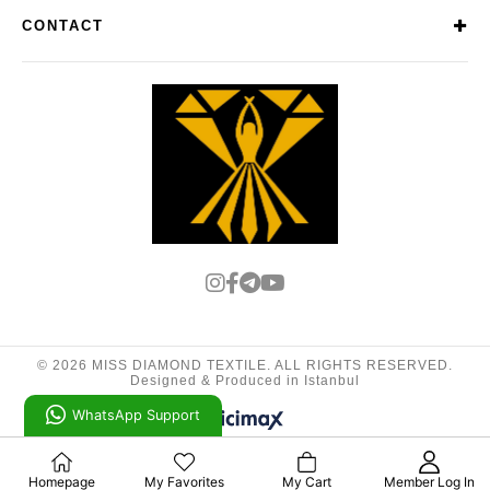
CONTACT
PRIVACY POLICY
OUR STORES
RETURNS & CANCELLATIONS
DELIVERY & SHIPPING
SECURE SHOPPING
Store Working Hours
Mon — Sat: 09:00 — 20:30
Sunday: 12:00 — 17:00
© 2026 MISS DIAMOND TEXTILE. ALL RIGHTS RESERVED.
Designed & Produced in Istanbul
WhatsApp Support
Homepage
My Favorites
My Cart
Member Log In