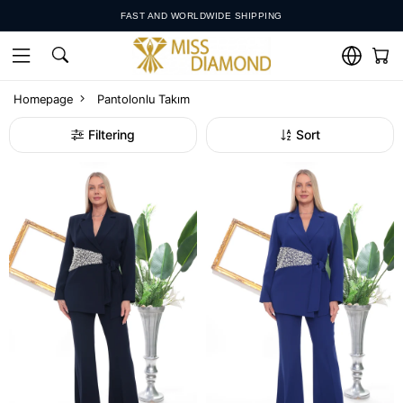
SHOP ONLINE, EXCHANGE IN STORE
SHOP NOW, PAY IN UP TO 12 MONTHLY INSTALLMENTS
WHATSAPP SUPPORT: +𝟵𝟬 𝟱𝟱𝟮 𝟴𝟱𝟬 𝟰𝟬𝟬𝟬
Homepage
Pantolonlu Takım
Filtering
Sort