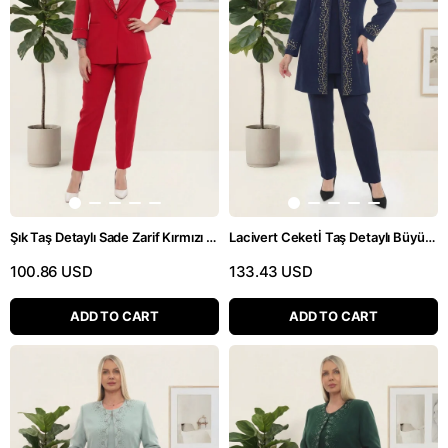
Şık Taş Detaylı Sade Zarif Kırmızı Pantolonlu İkili Takım
Lacivert Ceketİ Taş Detaylı Büyük Beden Üçlü Pantolonlu Takım
100.86 USD
133.43 USD
ADD TO CART
ADD TO CART