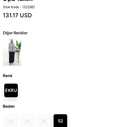
Stok Kodu
(3228E)
131.17 USD
Diğer Renkler
Renk
EKRU
Beden
52
46
48
50