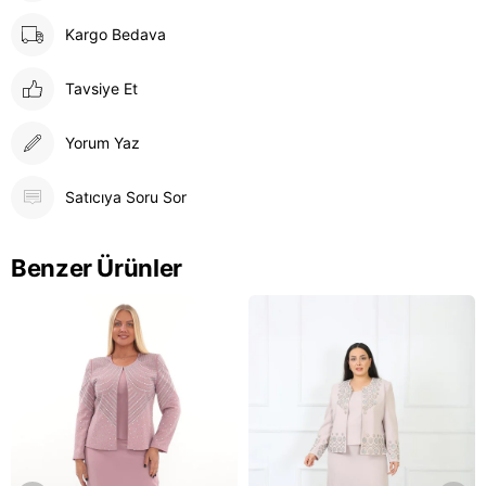
Bakım Talimatları:
Kargo Bedava
Kuru temizleme önerilir. (İşlemelerin korunması için önemlidir.)
Düşük ısıda, tersten ütülenmelidir.
Tavsiye Et
Yorum Yaz
Satıcıya Soru Sor
Benzer Ürünler