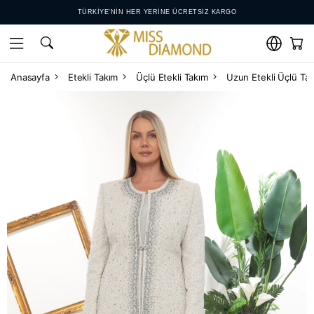
TÜRKIYE'NIN HER YERINE ÜCRETSIZ KARGO
12 AY'A VARAN TAKSITLER
KOLAY IADE VE DEĞIŞIM KOŞULLARI
WHATSAPP DESTEK HATTI: +𝟵𝟬 𝟱𝟱𝟮 𝟴𝟱𝟬 𝟰𝟬𝟬𝟬
Anasayfa
Etekli Takım
Üçlü Etekli Takım
Uzun Etekli Üçlü Ta