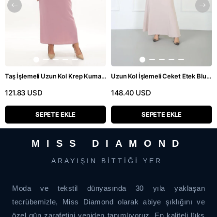
Taş İşlemeli Uzun Kol Krep Kumaş Pudra Uzun Etekli Üçlü Takım
Uzun Kol İşlemeli Ceket Etek Bluz Bej Üçlü Takım
121.83 USD
148.40 USD
SEPETE EKLE
SEPETE EKLE
MISS DIAMOND
ARAYIŞIN BITTIĞI YER.
Moda ve tekstil dünyasında 30 yıla yaklaşan
tecrübemizle, Miss Diamond olarak abiye şıklığını ve
özel gün zarafetini yeniden tanımlıyoruz. En kaliteli lüks