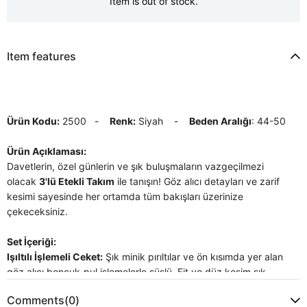
Item is out of stock.
Item features
Ürün Kodu:
2500 -
Renk:
Siyah -
Beden Aralığı
: 44-50
Ürün Açıklaması:
Davetlerin, özel günlerin ve şık buluşmaların vazgeçilmezi
olacak
3'lü Etekli Takım
ile tanışın! Göz alıcı detayları ve zarif
kesimi sayesinde her ortamda tüm bakışları üzerinize
çekeceksiniz.
Set İçeriği:
Işıltılı İşlemeli Ceket:
Şık minik pırıltılar ve ön kısımda yer alan
göz alıcı boncuk-pul işlemelerle süslü, Fit ve düz kesim şık
jakar ceket. Hafif simli/dokulu Jakar kumaşı lüks bir görünüm
Comments
(0)
sunar.