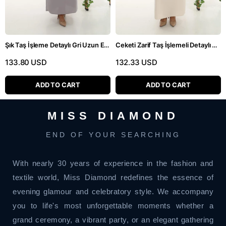
Şık Taş İşleme Detaylı Gri Uzun Etekli Üçlü Takım
Ceketi Zarif Taş İşlemeli Detaylı Bej Uzun Etekli Üçlü Takım
133.80 USD
132.33 USD
ADD TO CART
ADD TO CART
MISS DIAMOND
END OF YOUR SEARCHING
With nearly 30 years of experience in the fashion and
textile world, Miss Diamond redefines the essence of
evening glamour and celebratory style. We accompany
you to life's most unforgettable moments whether a
grand ceremony, a vibrant party, or an elegant gathering